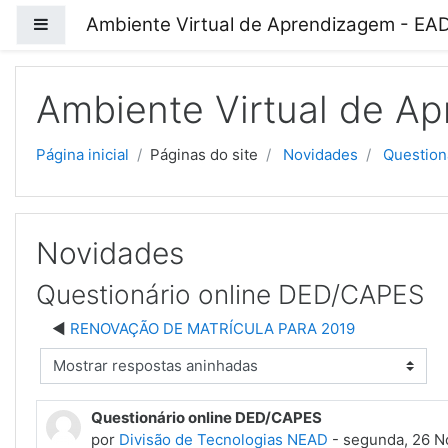
Ir para o conteúdo principal
Ambiente Virtual de Aprendizagem - E
Painel lateral
Ambiente Virtual de A
Página inicial
Páginas do site
Novidades
Question
Novidades
Questionário online DED/CAPES
RENOVAÇÃO DE MATRÍCULA PARA 2019
 de visualização
Questionário online DED/CAPES
por
Divisão de Tecnologias NEAD
-
segunda, 26 No